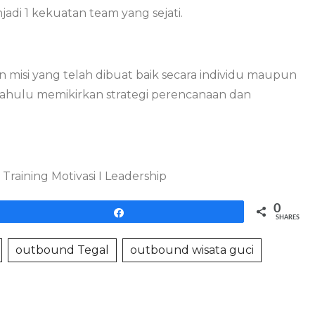
adi 1 kekuatan team yang sejati.
an misi yang telah dibuat baik secara individu maupun
 dahulu memikirkan strategi perencanaan dan
Training Motivasi I Leadership
0
Share
SHARES
outbound Tegal
outbound wisata guci