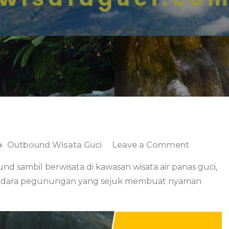
on
Outbound Wisata Guci
Leave a Comment
Jasa
 sambil berwisata di kawasan wisata air panas guci,
Outboun
 udara pegunungan yang sejuk membuat nyaman
Guci
Tegal