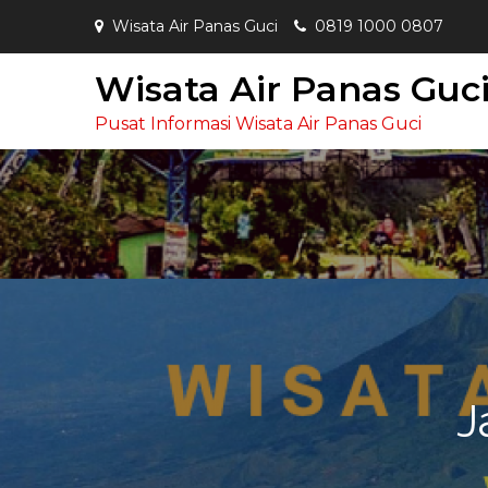
Skip
Wisata Air Panas Guci
0819 1000 0807
to
content
Wisata Air Panas Guc
Pusat Informasi Wisata Air Panas Guci
J