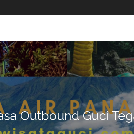
i
asa Outbound Guci Teg