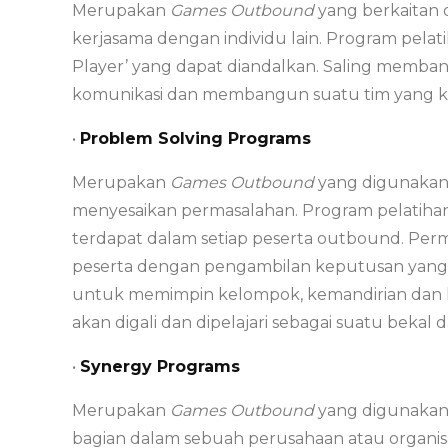
Merupakan
Games
Outbound
yang berkaitan
kerjasama dengan individu lain. Program pelat
Player’ yang dapat diandalkan. Saling memba
komunikasi dan membangun suatu tim yang kom
•
Problem Solving Programs
Merupakan
Games
Outbound
yang digunakan
menyesaikan permasalahan. Program pelatiha
terdapat dalam setiap peserta outbound. Per
peserta dengan pengambilan keputusan yang b
untuk memimpin kelompok, kemandirian dan 
akan digali dan dipelajari sebagai suatu beka
•
Synergy Programs
Merupakan
Games
Outbound
yang digunakan
bagian dalam sebuah perusahaan atau organisa