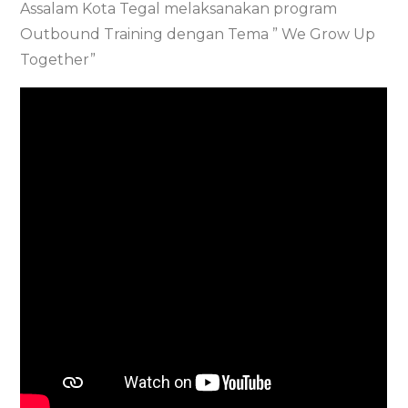
Assalam Kota Tegal melaksanakan program
Outbound
Outbound Training dengan Tema ” We Grow Up
di
Together”
Guci