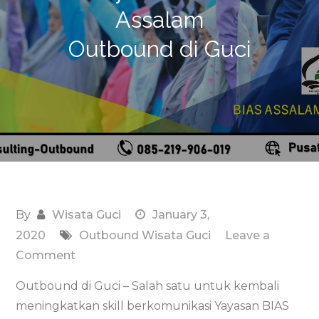
Assalam
Outbound di Guci
By
Wisata Guci
January 3,
2020
Outbound Wisata Guci
Leave a
on
Comment
Yayasan
Outbound di Guci – Salah satu untuk kembali
BIAS
meningkatkan skill berkomunikasi Yayasan BIAS
Assalam